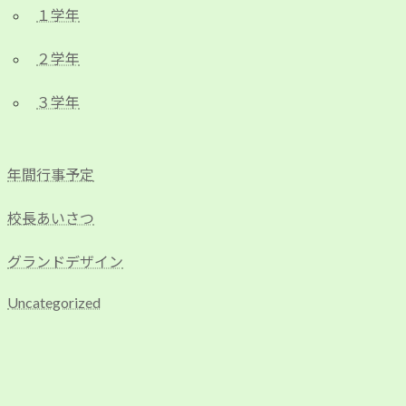
１学年
２学年
３学年
年間行事予定
校長あいさつ
グランドデザイン
Uncategorized