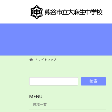
コ
ナ
ン
ビ
テ
ゲ
ン
ー
ツ
シ
へ
ョ
ス
ン
キ
に
ッ
移
プ
動
サイトマップ
検索
MENU
投稿一覧