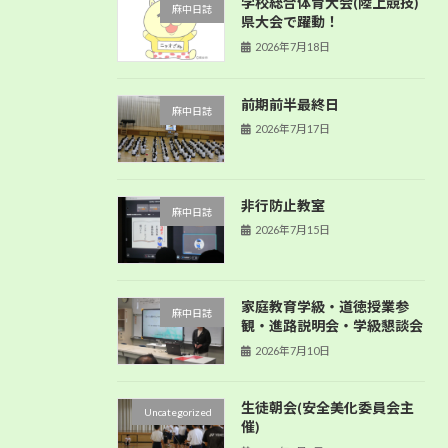
学校総合体育大会(陸上競技)
麻中日誌
県大会で躍動！
2026年7月18日
前期前半最終日
麻中日誌
2026年7月17日
非行防止教室
麻中日誌
2026年7月15日
家庭教育学級・道徳授業参
麻中日誌
観・進路説明会・学級懇談会
2026年7月10日
生徒朝会(安全美化委員会主
Uncategorized
催)