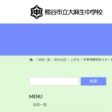
コ
ナ
ン
ビ
テ
ゲ
ン
ー
ツ
シ
へ
ョ
ス
ン
キ
に
ッ
移
プ
動
投稿一覧
麻中日誌
２学年
冬季林間学校スター
検索
MENU
投稿一覧