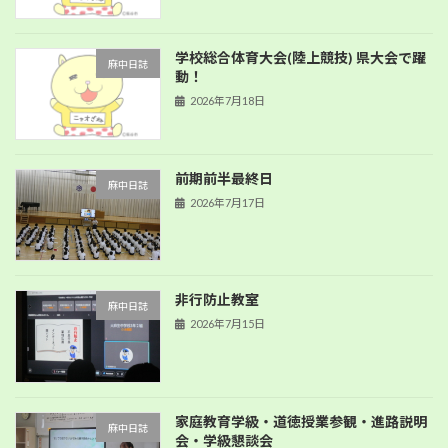
学校総合体育大会(陸上競技) 県大会で躍
麻中日誌
動！
2026年7月18日
前期前半最終日
麻中日誌
2026年7月17日
非行防止教室
麻中日誌
2026年7月15日
家庭教育学級・道徳授業参観・進路説明
麻中日誌
会・学級懇談会