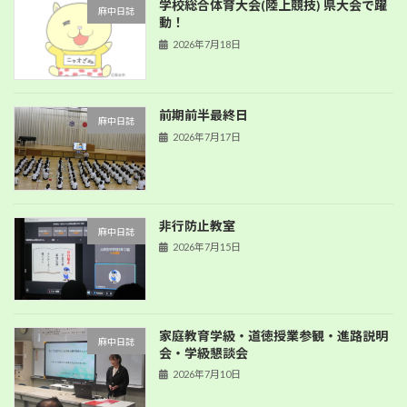
学校総合体育大会(陸上競技) 県大会で躍
麻中日誌
動！
2026年7月18日
前期前半最終日
麻中日誌
2026年7月17日
非行防止教室
麻中日誌
2026年7月15日
家庭教育学級・道徳授業参観・進路説明
麻中日誌
会・学級懇談会
2026年7月10日