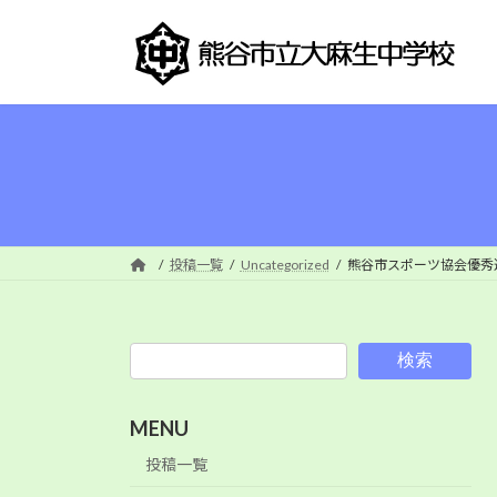
コ
ナ
ン
ビ
テ
ゲ
ン
ー
ツ
シ
へ
ョ
ス
ン
キ
に
ッ
移
プ
動
投稿一覧
Uncategorized
熊谷市スポーツ協会優秀
検索
MENU
投稿一覧