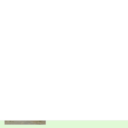
製」や「引用」などの場合を除き、熊谷市立大麻生中学校長の許
可・承諾を得ずに、他のメディア等への転載・ 引用、及び改変等
を行うことはお断りします。
旧HPはこちら！
最近の投稿
第１回学校保健委員会
新着!!
麻中日誌
2026年8月5日
PTA環境整備
麻中日誌
2026年8月1日